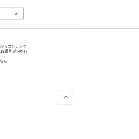
＞
者からコンテンツ
号 第60917
こちら