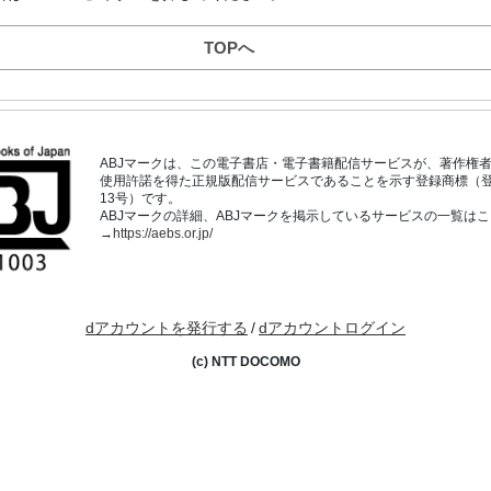
TOPへ
ABJマークは、この電子書店・電子書籍配信サービスが、著作権
使用許諾を得た正規版配信サービスであることを示す登録商標（登録番
13号）です。
ABJマークの詳細、ABJマークを掲示しているサービスの一覧は
→
https://aebs.or.jp/
dアカウントを発行する
/
dアカウントログイン
(c) NTT DOCOMO