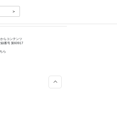
＞
者からコンテンツ
号 第60917
こちら