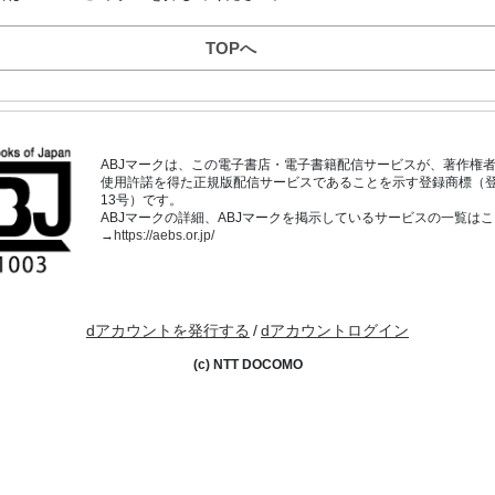
TOPへ
ABJマークは、この電子書店・電子書籍配信サービスが、著作権
使用許諾を得た正規版配信サービスであることを示す登録商標（登録番
13号）です。
ABJマークの詳細、ABJマークを掲示しているサービスの一覧は
→
https://aebs.or.jp/
dアカウントを発行する
/
dアカウントログイン
(c) NTT DOCOMO