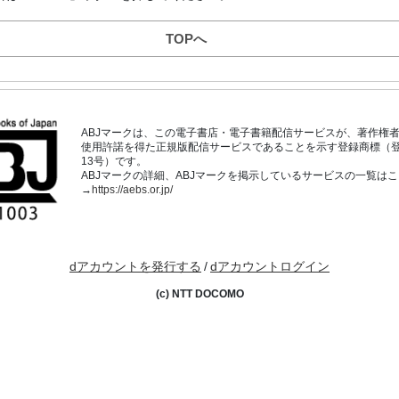
TOPへ
ABJマークは、この電子書店・電子書籍配信サービスが、著作権
使用許諾を得た正規版配信サービスであることを示す登録商標（登録番
13号）です。
ABJマークの詳細、ABJマークを掲示しているサービスの一覧は
→
https://aebs.or.jp/
dアカウントを発行する
/
dアカウントログイン
(c) NTT DOCOMO