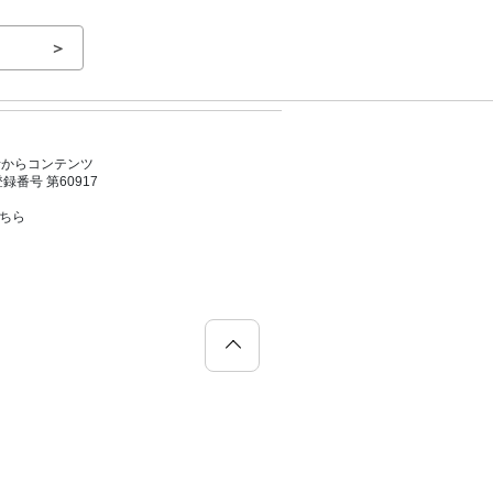
＞
者からコンテンツ
号 第60917
こちら