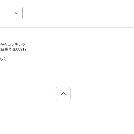
＞
者からコンテンツ
号 第60917
こちら