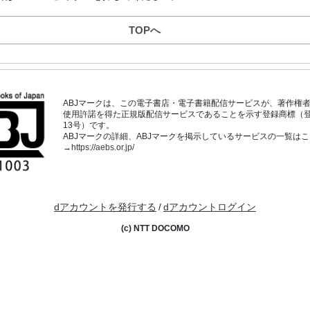
TOPへ
ABJマークは、この電子書店・電子書籍配信サービスが、著作権
使用許諾を得た正規版配信サービスであることを示す登録商標（登録番
13号）です。
ABJマークの詳細、ABJマークを掲示しているサービスの一覧は
→
https://aebs.or.jp/
dアカウントを発行する
/
dアカウントログイン
(c) NTT DOCOMO