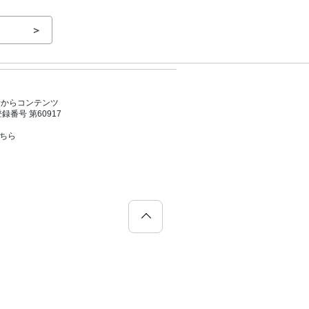
＞
者からコンテンツ
号 第60917
こちら