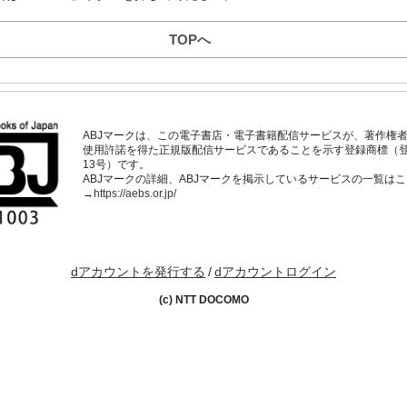
TOPへ
ABJマークは、この電子書店・電子書籍配信サービスが、著作権
使用許諾を得た正規版配信サービスであることを示す登録商標（登録番
13号）です。
ABJマークの詳細、ABJマークを掲示しているサービスの一覧は
→
https://aebs.or.jp/
dアカウントを発行する
/
dアカウントログイン
(c) NTT DOCOMO