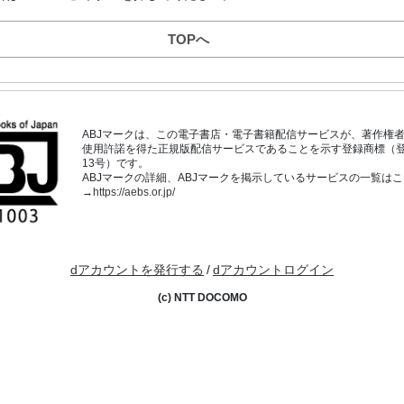
TOPへ
ABJマークは、この電子書店・電子書籍配信サービスが、著作権
使用許諾を得た正規版配信サービスであることを示す登録商標（登録番
13号）です。
ABJマークの詳細、ABJマークを掲示しているサービスの一覧は
→
https://aebs.or.jp/
dアカウントを発行する
/
dアカウントログイン
(c) NTT DOCOMO