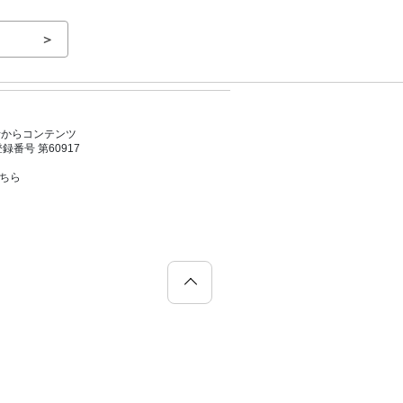
＞
者からコンテンツ
号 第60917
こちら