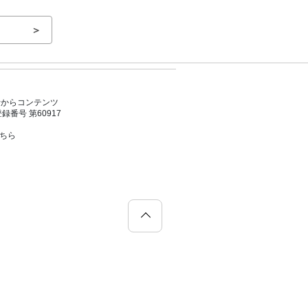
＞
者からコンテンツ
号 第60917
こちら