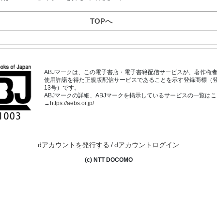
TOPへ
ABJマークは、この電子書店・電子書籍配信サービスが、著作権
使用許諾を得た正規版配信サービスであることを示す登録商標（登録番
13号）です。
ABJマークの詳細、ABJマークを掲示しているサービスの一覧は
→
https://aebs.or.jp/
dアカウントを発行する
/
dアカウントログイン
(c) NTT DOCOMO