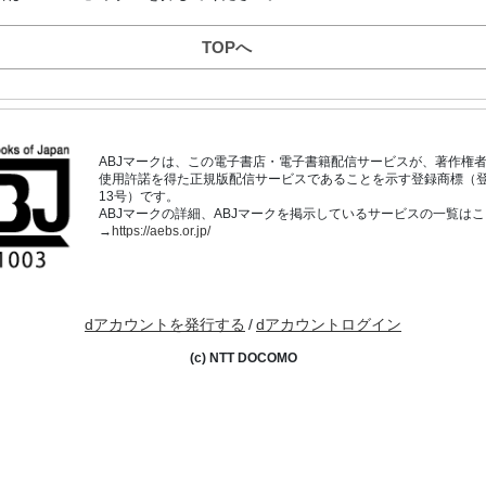
TOPへ
ABJマークは、この電子書店・電子書籍配信サービスが、著作権
使用許諾を得た正規版配信サービスであることを示す登録商標（登録番
13号）です。
ABJマークの詳細、ABJマークを掲示しているサービスの一覧は
→
https://aebs.or.jp/
dアカウントを発行する
/
dアカウントログイン
(c) NTT DOCOMO