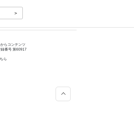
＞
者からコンテンツ
号 第60917
こちら