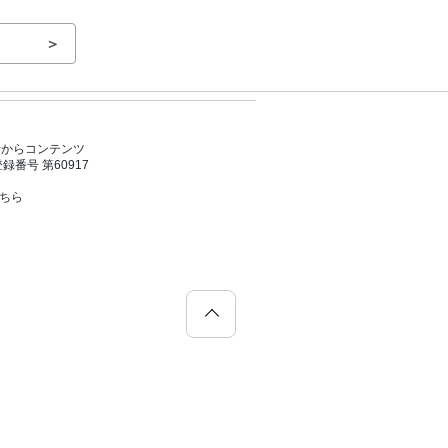
＞
者からコンテンツ
号 第60917
こちら