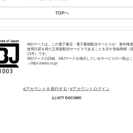
TOPへ
ABJマークは、この電子書店・電子書籍配信サービスが、著作権
使用許諾を得た正規版配信サービスであることを示す登録商標（登録番
13号）です。
ABJマークの詳細、ABJマークを掲示しているサービスの一覧は
→
https://aebs.or.jp/
dアカウントを発行する
/
dアカウントログイン
(c) NTT DOCOMO