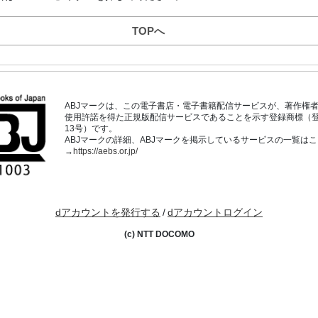
TOPへ
ABJマークは、この電子書店・電子書籍配信サービスが、著作権
使用許諾を得た正規版配信サービスであることを示す登録商標（登録番
13号）です。
ABJマークの詳細、ABJマークを掲示しているサービスの一覧は
→
https://aebs.or.jp/
dアカウントを発行する
/
dアカウントログイン
(c) NTT DOCOMO