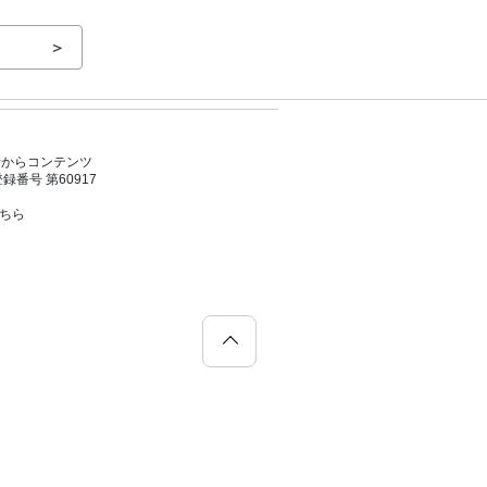
＞
者からコンテンツ
号 第60917
こちら