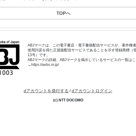
TOPへ
ABJマークは、この電子書店・電子書籍配信サービスが、著作権
使用許諾を得た正規版配信サービスであることを示す登録商標（登録番
13号）です。
ABJマークの詳細、ABJマークを掲示しているサービスの一覧は
→
https://aebs.or.jp/
dアカウントを発行する
/
dアカウントログイン
(c) NTT DOCOMO