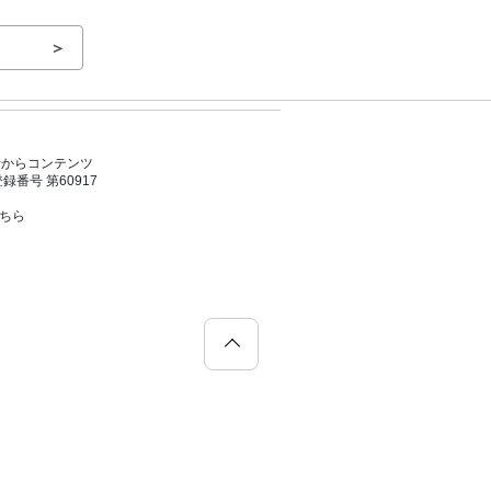
＞
者からコンテンツ
号 第60917
こちら