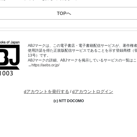
TOPへ
ABJマークは、この電子書店・電子書籍配信サービスが、著作権
使用許諾を得た正規版配信サービスであることを示す登録商標（登録番
13号）です。
ABJマークの詳細、ABJマークを掲示しているサービスの一覧は
→
https://aebs.or.jp/
dアカウントを発行する
/
dアカウントログイン
(c) NTT DOCOMO