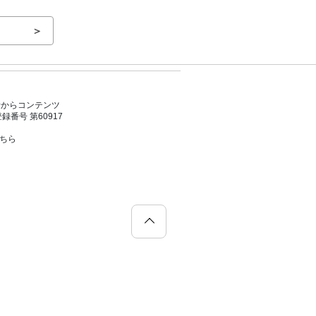
＞
者からコンテンツ
号 第60917
こちら