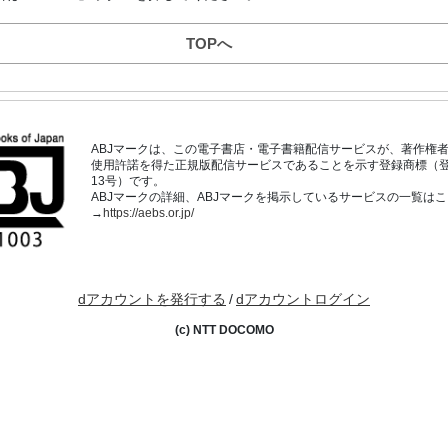
TOPへ
ABJマークは、この電子書店・電子書籍配信サービスが、著作権
使用許諾を得た正規版配信サービスであることを示す登録商標（登録番
13号）です。
ABJマークの詳細、ABJマークを掲示しているサービスの一覧は
→
https://aebs.or.jp/
dアカウントを発行する
/
dアカウントログイン
(c) NTT DOCOMO