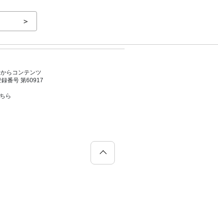
＞
者からコンテンツ
号 第60917
こちら