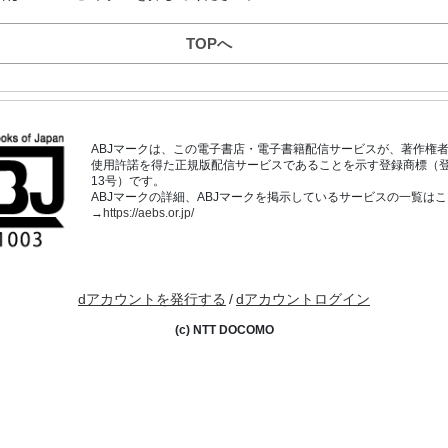
TOPへ
ABJマークは、この電子書店・電子書籍配信サービスが、著作権
使用許諾を得た正規版配信サービスであることを示す登録商標（登録番
13号）です。
ABJマークの詳細、ABJマークを掲示しているサービスの一覧は
→
https://aebs.or.jp/
dアカウントを発行する
/
dアカウントログイン
(c) NTT DOCOMO