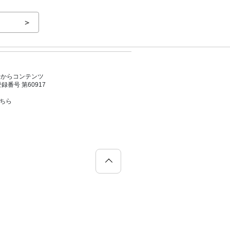
＞
者からコンテンツ
号 第60917
こちら