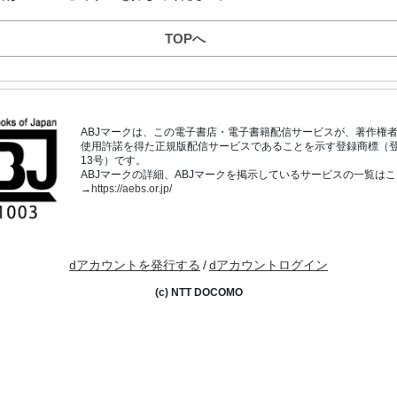
TOPへ
ABJマークは、この電子書店・電子書籍配信サービスが、著作権
使用許諾を得た正規版配信サービスであることを示す登録商標（登録番
13号）です。
ABJマークの詳細、ABJマークを掲示しているサービスの一覧は
→
https://aebs.or.jp/
dアカウントを発行する
/
dアカウントログイン
(c) NTT DOCOMO