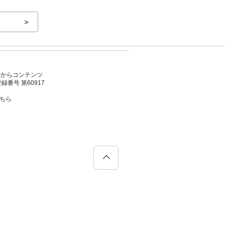
＞
者からコンテンツ
号 第60917
こちら