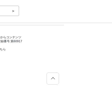
＞
者からコンテンツ
号 第60917
こちら