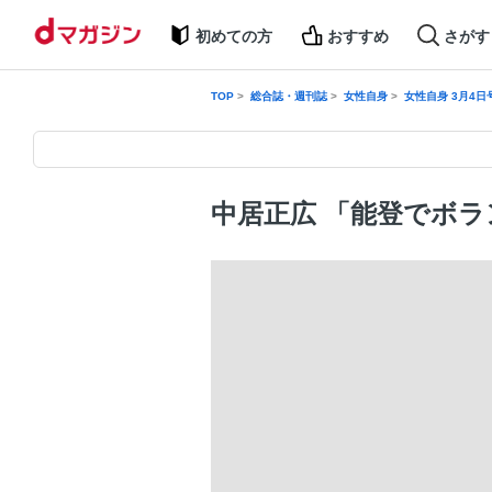
初めての方
おすすめ
さがす
TOP
総合誌・週刊誌
女性自身
女性自身 3月4日
中居正広 「能登でボラ