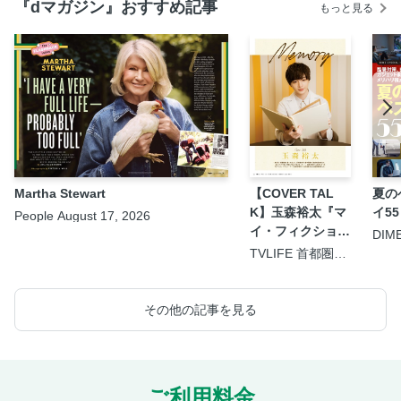
『dマガジン』おすすめ記事
もっと見る
Martha Stewart
【COVER TAL
夏の
K】玉森裕太『マ
イ55
People August 17, 2026
イ・フィクショ
DIM
9.5
ン』
TVLIFE 首都圏版
2026年8月21日号
その他の記事を見る
ご利用料金