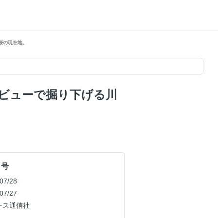
桜の現在地。
タビューで掘り下げる川
月号
7/28
7/27
ース通信社