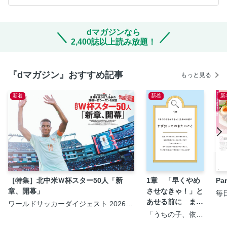
dマガジンなら
2,400誌以上読み放題！
『dマガジン』おすすめ記事
もっと見る
新着
新着
新
［特集］北中米Ｗ杯スター50人「新
1章 「早くやめ
P
章、開幕」
させなきゃ！」と
毎
＞
あせる前に まず
ワールドサッカーダイジェスト 2026年
8月20日号
知っておきたいこ
「うちの子、依存
症？」と気になっ
と