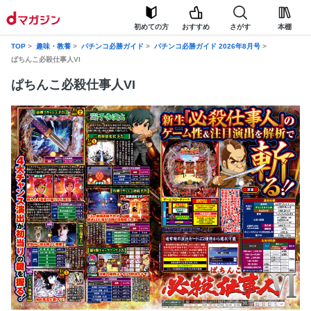
初めての方
おすすめ
さがす
本棚
TOP
趣味・教養
パチンコ必勝ガイド
パチンコ必勝ガイド 2026年8月号
ぱちんこ必殺仕事人VI
ぱちんこ必殺仕事人VI