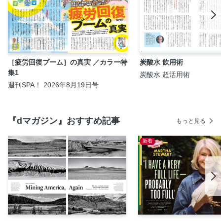
［疲労回復ブーム］の真実 ／カラー特
炭酸水 飲用術
集1
炭酸水 超活用術
週刊SPA！ 2026年8月19日号
『dマガジン』おすすめ記事
もっと見る
新着