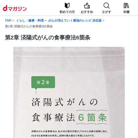
初めての方
おすすめ
さがす
本棚
TOP
くらし・健康・料理
がんが消えていく最強のレシピ 決定版
第2章 済陽式がんの食事療法6箇条
第2章 済陽式がんの食事療法6箇条