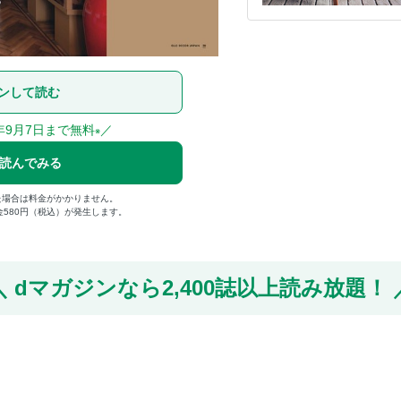
ンして読む
年9月7日まで無料
／
※
で読んでみる
た場合は料金がかかりません。
金580円（税込）が発生します。
dマガジンなら
2,400誌以上読み放題！