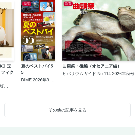
新着
新着
LK】玉
夏のベストバイ5
曲頸祭・後編（オセアニア編）
・フィク
5
ビバリウムガイド No.114 2026年秋号
DIME 2026年9.5
月号
圏版
日号
その他の記事を見る