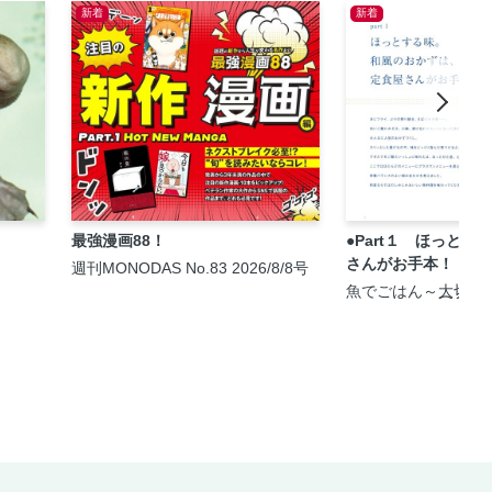
新着
新着
最強漫画88！
●Part１ ほっと
さんがお手本！
週刊MONODAS No.83 2026/8/8号
魚でごはん～大切な
happyごはん④