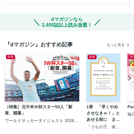
dマガジンなら
2,400誌以上読み放題！
『dマガジン』おすすめ記事
もっと見る
新着
新着
新
［特集］北中米Ｗ杯スター50人「新
1章 「早くやめ
P
章、開幕」
させなきゃ！」と
毎
＞
あせる前に まず
ワールドサッカーダイジェスト 2026年
8月20日号
知っておきたいこ
「うちの子、依存
症？」と気になっ
と