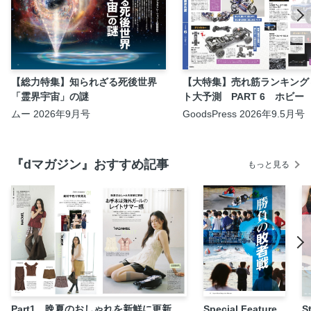
【総力特集】知られざる死後世界
【大特集】売れ筋ランキング
「霊界宇宙」の謎
ト大予測 PART 6 ホビー
ムー 2026年9月号
GoodsPress 2026年9.5月号
『dマガジン』おすすめ記事
もっと見る
Part1 晩夏のおしゃれを新鮮に更新
Special Feature
S