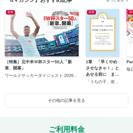
もっと見る
社債／クラウドフ
ァンディング
新着
新着
新
［特集］北中米Ｗ杯スター50人「新
1章 「早くやめ
P
章、開幕」
させなきゃ！」と
毎
＞
あせる前に まず
ワールドサッカーダイジェスト 2026年
8月20日号
知っておきたいこ
「うちの子、依存
症？」と気になっ
と
たら知りたいこと
が全部のってる本
その他の記事を見る
ご利用料金