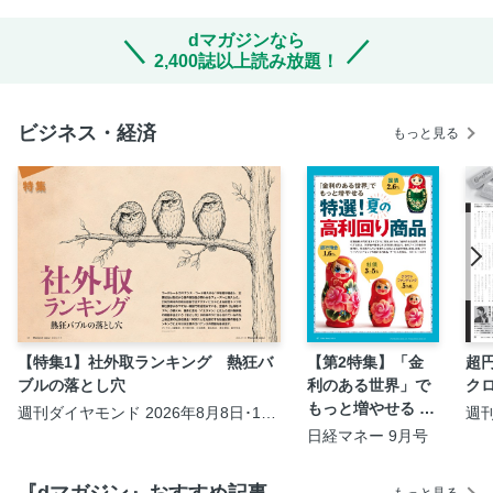
dマガジンなら
2,400誌以上読み放題！
ビジネス・経済
もっと見る
【特集1】社外取ランキング 熱狂バ
【第2特集】「金
超
ブルの落とし穴
利のある世界」で
ク
もっと増やせる 特
週刊ダイヤモンド 2026年8月8日･15
週刊
日号
選！ 夏の高利回り
日経マネー 9月号
商品 銀行預金／銀
行ポイ活／国債／
『dマガジン』おすすめ記事