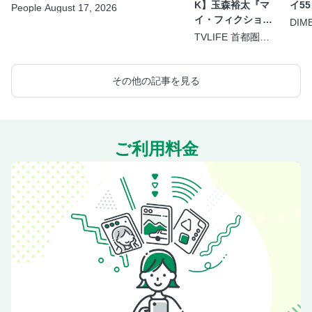
K】玉森裕太『マ
イ55
People August 17, 2026
イ・フィクショ
DIM
9.5
ン』
TVLIFE 首都圏版
2026年8月21日号
その他の記事を見る
ご利用料金