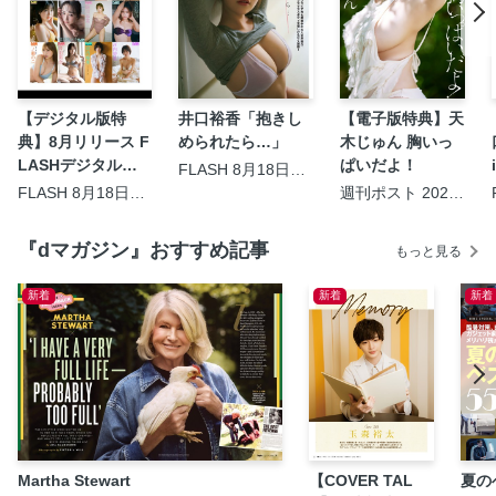
【デジタル版特
井口裕香「抱きし
【電子版特典】天
典】8月リリース F
められたら…」
木じゅん 胸いっ
LASHデジタル写
ぱいだよ！
FLASH 8月18日・
25日合併号
真集のおすすめ作
FLASH 8月18日・
週刊ポスト 2026
25日合併号
年8月14・21日合
品を一挙ご紹介！
併号
『dマガジン』おすすめ記事
もっと見る
新着
新着
新着
Martha Stewart
【COVER TAL
夏の