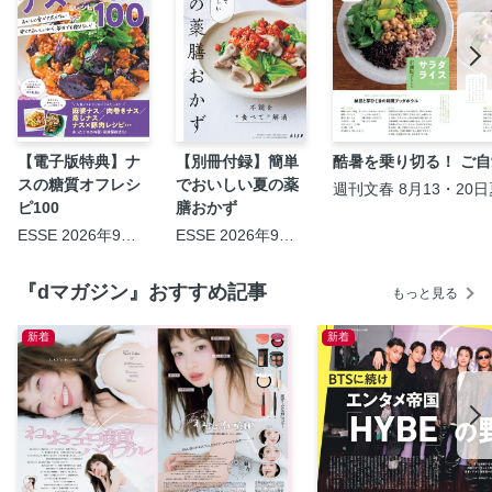
【電子版特典】ナ
【別冊付録】簡単
酷暑を乗り切る！ ご
スの糖質オフレシ
でおいしい夏の薬
週刊文春 8月13・20
ピ100
膳おかず
ESSE 2026年9月
ESSE 2026年9月
号
号
『dマガジン』おすすめ記事
もっと見る
新着
新着