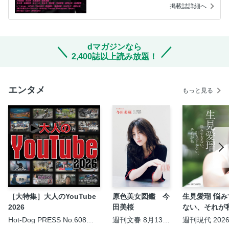
掲載誌詳細へ
dマガジンなら
2,400誌以上読み放題！
エンタメ
もっと見る
［大特集］大人のYouTube
原色美女図鑑 今
生見愛瑠 悩
2026
田美桜
ない、それが
Hot-Dog PRESS No.608
週刊文春 8月13・
週刊現代 202
2026/8/6号
20日夏の特大号