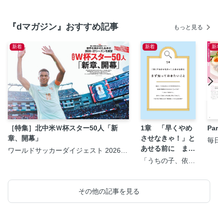
『dマガジン』おすすめ記事
もっと見る
新着
新着
新
［特集］北中米Ｗ杯スター50人「新
1章 「早くやめ
P
章、開幕」
させなきゃ！」と
毎
＞
あせる前に まず
ワールドサッカーダイジェスト 2026年
8月20日号
知っておきたいこ
「うちの子、依存
症？」と気になっ
と
たら知りたいこと
が全部のってる本
その他の記事を見る