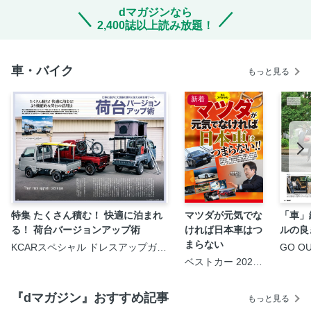
dマガジンなら
2,400誌以上読み放題！
車・バイク
もっと見る
新着
特集 たくさん積む！ 快適に泊まれ
マツダが元気でな
「車」編
る！ 荷台バージョンアップ術
ければ日本車はつ
ルの良
まらない
KCARスペシャル ドレスアップガイ
GO OU
ド Vol.45 軽トラカスタムガイド
ベストカー 2026
No.3
年9月10日号
『dマガジン』おすすめ記事
もっと見る