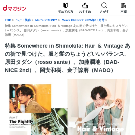
初めての方
おすすめ
さがす
本棚
TOP
ヘア・美容
Men's PREPPY
Men's PREPPY 2025年10月号
特集 Somewhere in Shimokita: Hair ＆ Vintage あの街で見つけた、服と髪のちょうどい
いバランス。 原田タダシ（rosso sante）、加藤潤地（BAD-NICE 2nd）、岡安和樹、金子
諒磨（MADO）
特集 Somewhere in Shimokita: Hair ＆ Vintage あ
の街で見つけた、服と髪のちょうどいいバランス。
原田タダシ（rosso sante）、加藤潤地（BAD-
NICE 2nd）、岡安和樹、金子諒磨（MADO）