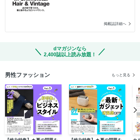
掲載誌詳細へ
dマガジンなら
2,400誌以上読み放題！
男性ファッション
もっと見る
【総力特集】★夏の問題を
【総力特集】★夏の問題を
カ