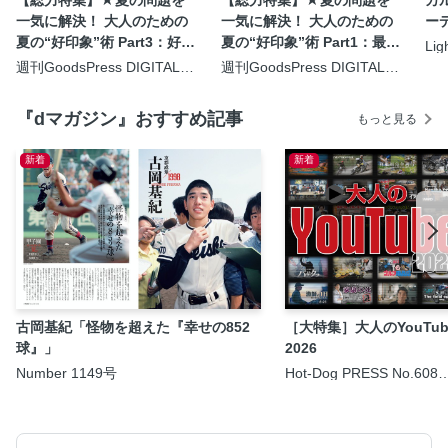
一気に解決！ 大人のための
一気に解決！ 大人のための
ー
夏の“好印象”術 Part3：好印
夏の“好印象”術 Part1：最新
Lig
象につながるビジネススタ
ガジェットで“清潔感”GET!
週刊GoodsPress DIGITAL
週刊GoodsPress DIGITAL
2026年7月31日号
2026年7月31日号
イル
『dマガジン』おすすめ記事
もっと見る
新着
新着
古岡基紀「怪物を超えた『幸せの852
［大特集］大人のYouTub
球』」
2026
Number 1149号
Hot-Dog PRESS No.608
2026/8/6号