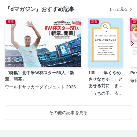
『dマガジン』おすすめ記事
もっと見る
新着
新着
新
［特集］北中米Ｗ杯スター50人「新
1章 「早くやめ
P
章、開幕」
させなきゃ！」と
毎
＞
あせる前に まず
ワールドサッカーダイジェスト 2026年
8月20日号
知っておきたいこ
「うちの子、依存
症？」と気になっ
と
たら知りたいこと
が全部のってる本
その他の記事を見る