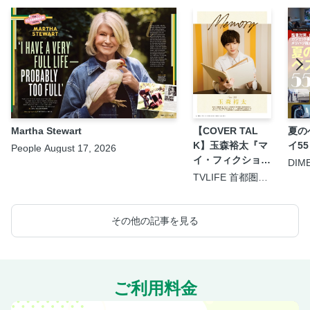
Martha Stewart
【COVER TAL
夏の
K】玉森裕太『マ
イ55
People August 17, 2026
イ・フィクショ
DIM
9.5
ン』
TVLIFE 首都圏版
2026年8月21日号
その他の記事を見る
ご利用料金