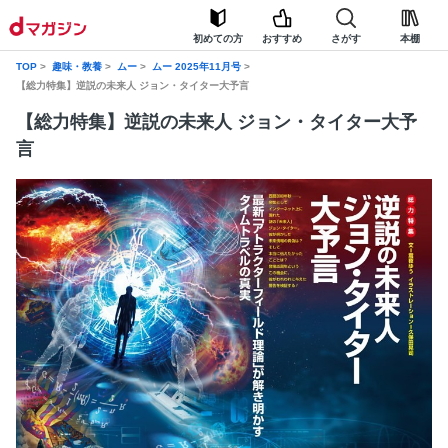
初めての方
おすすめ
さがす
本棚
TOP
趣味・教養
ムー
ムー 2025年11月号
【総力特集】逆説の未来人 ジョン・タイター大予言
【総力特集】逆説の未来人 ジョン・タイター大予
言