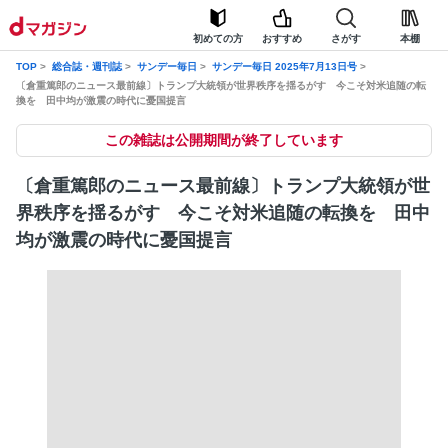
初めての方
おすすめ
さがす
本棚
TOP
総合誌・週刊誌
サンデー毎日
サンデー毎日 2025年7月13日号
〔倉重篤郎のニュース最前線〕トランプ大統領が世界秩序を揺るがす 今こそ対米追随の転
換を 田中均が激震の時代に憂国提言
この雑誌は公開期間が終了しています
〔倉重篤郎のニュース最前線〕トランプ大統領が世
界秩序を揺るがす 今こそ対米追随の転換を 田中
均が激震の時代に憂国提言