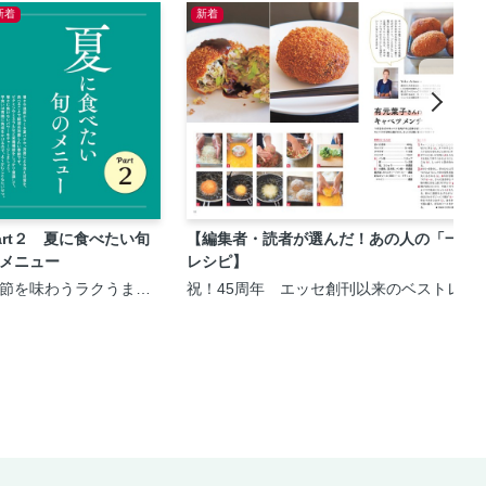
新着
新着
art２ 夏に食べたい旬
【編集者・読者が選んだ！あの人の「一生
メニュー
レシピ】
節を味わうラクうま
祝！45周年 エッセ創刊以来のベストレシピ
00円おかず116＜電子新
＞