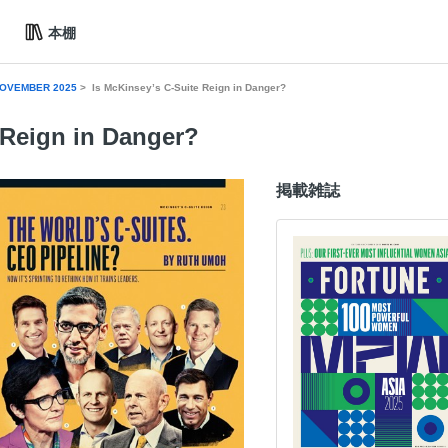
本棚
OVEMBER 2025
Is McKinsey’s C-Suite Reign in Danger?
 Reign in Danger?
掲載雑誌