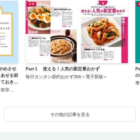
新着
やめさせ
Part１ 使える！人気の新定番おかず
P
とあせる前
の
毎日カンタン節約おかず366＜電子新版＞
っておきた
季
1
、依存
版
になったら
とが全部の
その他の記事を見る