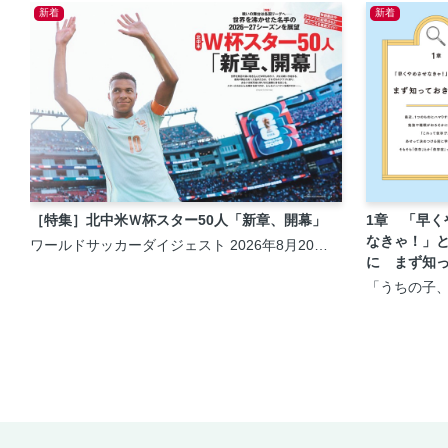
新着
新着
［特集］北中米Ｗ杯スター50人「新章、開幕」
1章 「早く
なきゃ！」
ワールドサッカーダイジェスト 2026年8月20日
号
に まず知
いこと
「うちの子
症？」と気
知りたいこ
ってる本