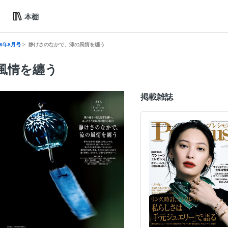
本棚
026年8月号
静けさのなかで、涼の風情を纏う
風情を纏う
掲載雑誌