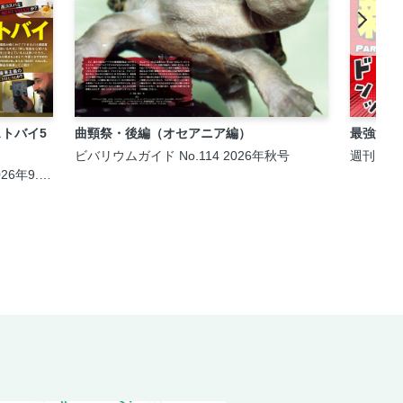
トバイ5
曲頸祭・後編（オセアニア編）
最強漫画
ビバリウムガイド No.114 2026年秋号
週刊MONO
026年9.5