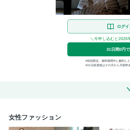
ログイ
＼今申し込むと2026
31日間0円
初回限定。無料期間中に解約し
31日経過後はその月から月額料
女性ファッション