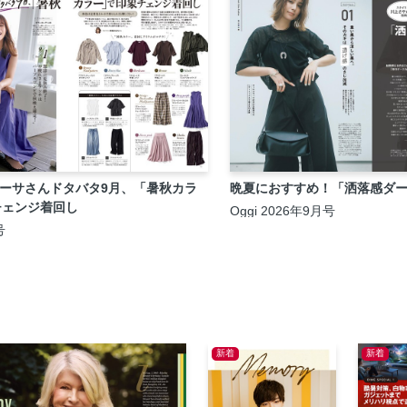
加藤ローサさんドタバタ9月、「暑秋カラ
晩夏におすすめ！「洒落感ダ
チェンジ着回し
Oggi 2026年9月号
号
新着
新着