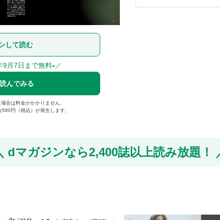
ンして読む
年9月7日まで無料
／
※
で読んでみる
た場合は料金がかかりません。
金580円（税込）が発生します。
dマガジンなら
2,400誌以上読み放題！