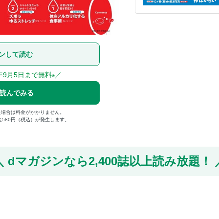
ンして読む
年9月5日まで無料
／
※
で読んでみる
た場合は料金がかかりません。
金580円（税込）が発生します。
dマガジンなら
2,400誌以上読み放題！