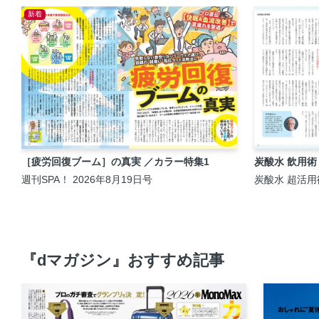
新着
［疲労回復ブーム］の真実 ／カラー特集1
炭酸水 飲用術
週刊SPA！ 2026年8月19日号
炭酸水 超活用
『dマガジン』おすすめ記事