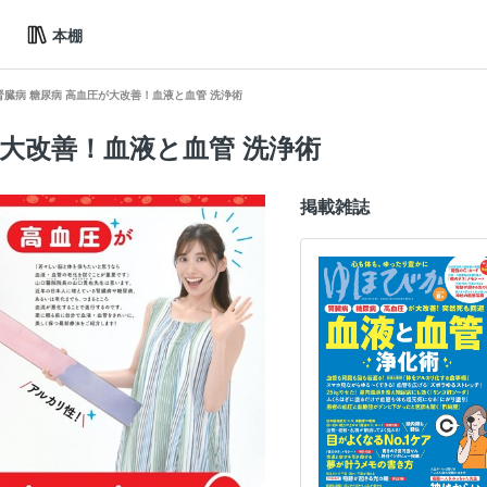
本棚
腎臓病 糖尿病 高血圧が大改善！血液と血管 洗浄術
が大改善！血液と血管 洗浄術
掲載雑誌