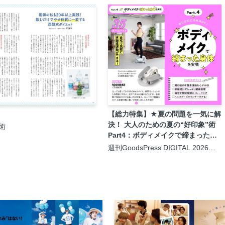
【総力特集】★夏の問題を一気に解
決！ 大人のための夏の“好印象”術
術
Part4：ボディメイクで締まった身
体を実現
週刊GoodsPress DIGITAL 2026年7
月31日号