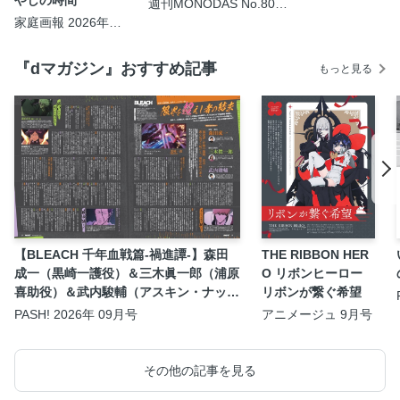
週刊MONODAS No.80
2026/7/18号
家庭画報 2026年09
月号
『dマガジン』おすすめ記事
もっと見る
【BLEACH 千年血戦篇-禍進譚-】森田
THE RIBBON HER
成一（黒崎一護役）＆三木眞一郎（浦原
O リボンヒーロー
喜助役）＆武内駿輔（アスキン・ナック
リボンが繋ぐ希望
ルヴァール役）座談会
PASH! 2026年 09月号
アニメージュ 9月号
その他の記事を見る