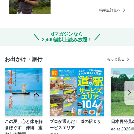
掲載誌詳細へ
dマガジンなら
2,400誌以上読み放題！
お出かけ・旅行
もっと見る
この夏、心と体を解
プロが選んだ！ 道の駅＆サ
日本再発見
きほぐす 沖縄 癒
ービスエリア
eclat 202
やしの時間