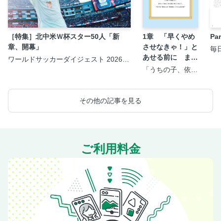
［特集］北中米Ｗ杯スター50人「新
1章 「早くやめ
P
章、開幕」
させなきゃ！」と
毎
＞
あせる前に まず
ワールドサッカーダイジェスト 2026年
8月20日号
知っておきたいこ
「うちの子、依存
症？」と気になっ
と
たら知りたいこと
が全部のってる本
その他の記事を見る
ご利用料金