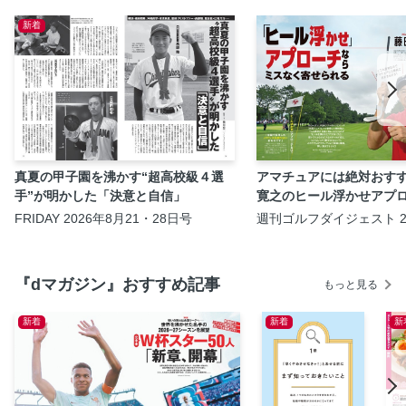
新着
真夏の甲子園を沸かす“超高校級４選
アマチュアには絶対おす
手”が明かした「決意と自信」
寛之のヒール浮かせアプ
FRIDAY 2026年8月21・28日号
週刊ゴルフダイジェスト 2
18・25日号
『dマガジン』おすすめ記事
もっと見る
新着
新着
新