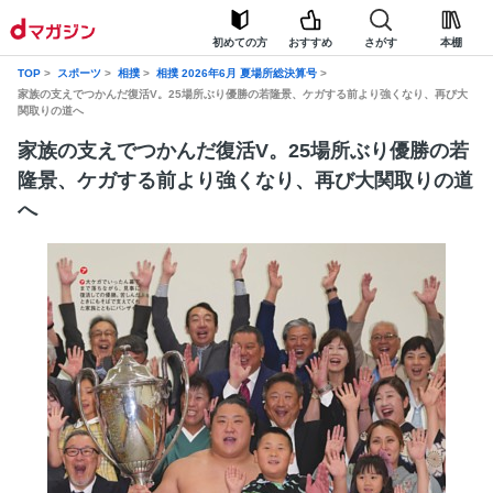
初めての方
おすすめ
さがす
本棚
TOP
スポーツ
相撲
相撲 2026年6月 夏場所総決算号
家族の支えでつかんだ復活V。25場所ぶり優勝の若隆景、ケガする前より強くなり、再び大
関取りの道へ
家族の支えでつかんだ復活V。25場所ぶり優勝の若
隆景、ケガする前より強くなり、再び大関取りの道
へ