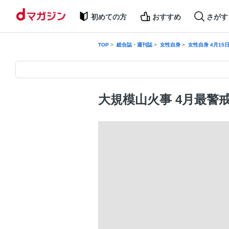
初めての方
おすすめ
さがす
TOP
総合誌・週刊誌
女性自身
女性自身 4月15
大規模山火事 4月最警