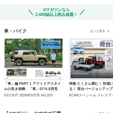
dマガジンなら
2,400誌以上読み放題！
車・バイク
もっと見る
「車」編 PART 1 アウトドアスタイ
特集 たくさん積む！ 快適
ルの良き相棒、「車」STYLE拝見
る！ 荷台バージョンアップ
GO OUT 2026年9月号 Vol.203
KCARスペシャル ドレスア
ド Vol.45 軽トラカスタム
No.3