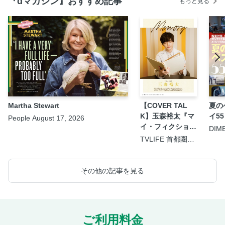
『dマガジン』おすすめ記事
もっと見る
Martha Stewart
【COVER TAL
夏の
K】玉森裕太『マ
イ55
People August 17, 2026
イ・フィクショ
DIM
9.5
ン』
TVLIFE 首都圏版
2026年8月21日号
その他の記事を見る
ご利用料金