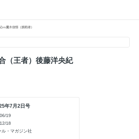
紀vs鷹木信悟（挑戦者）
試合（王者）後藤洋央紀
25年7月2日号
6/19
2/18
ール・マガジン社