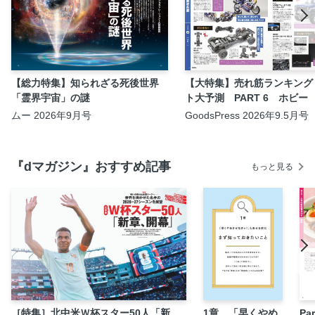
【総力特集】知られざる死後世界
【大特集】売れ筋ランキング
「霊界宇宙」の謎
ト大予測 PART 6 ホビー
ムー 2026年9月号
GoodsPress 2026年9.5月号
『dマガジン』おすすめ記事
もっと見る
［特集］北中米Ｗ杯スター50人「新
1章 「早くやめ
P