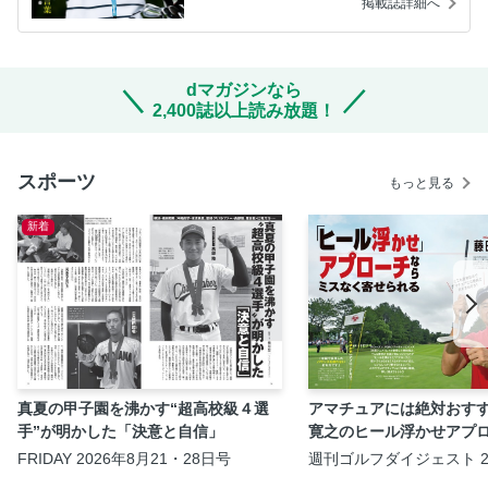
掲載誌詳細へ
dマガジンなら
2,400誌以上読み放題！
スポーツ
もっと見る
新着
真夏の甲子園を沸かす“超高校級４選
アマチュアには絶対おす
手”が明かした「決意と自信」
寛之のヒール浮かせアプ
FRIDAY 2026年8月21・28日号
週刊ゴルフダイジェスト 2
18・25日号