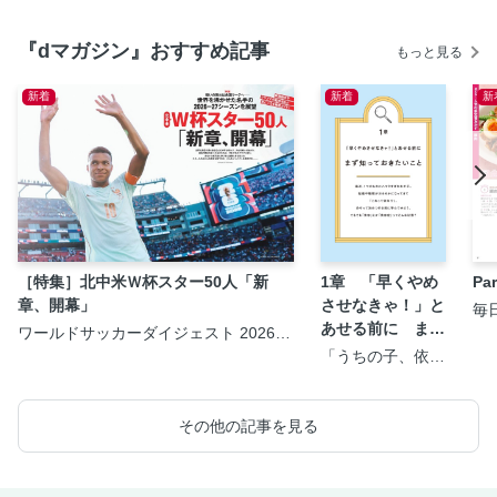
『dマガジン』おすすめ記事
もっと見る
新着
新着
新
［特集］北中米Ｗ杯スター50人「新
1章 「早くやめ
P
章、開幕」
させなきゃ！」と
毎
＞
あせる前に まず
ワールドサッカーダイジェスト 2026年
8月20日号
知っておきたいこ
「うちの子、依存
症？」と気になっ
と
たら知りたいこと
が全部のってる本
その他の記事を見る