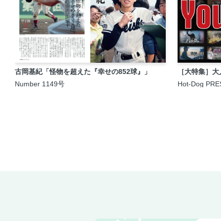
古岡基紀「怪物を超えた『幸せの852球』」
［大特集］大人の
Number 1149号
Hot-Dog PRE
号