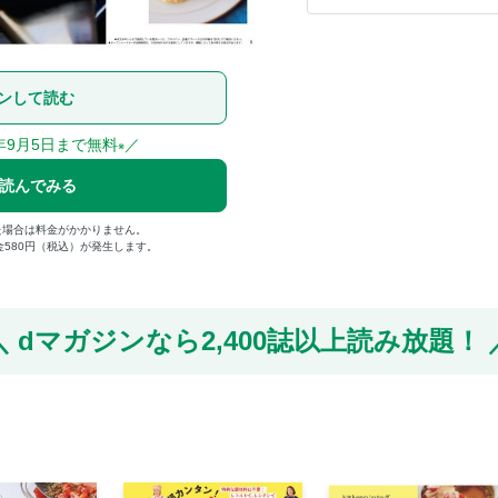
ンして読む
年9月5日まで無料
／
※
で読んでみる
た場合は料金がかかりません。
金580円（税込）が発生します。
dマガジンなら
2,400誌以上読み放題！