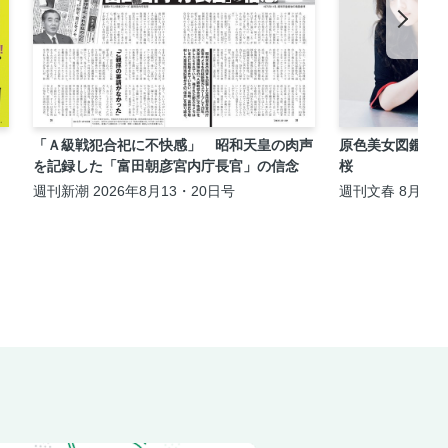
「Ａ級戦犯合祀に不快感」 昭和天皇の肉声
原色美女図鑑 
を記録した「富田朝彦宮内庁長官」の信念
桜
週刊新潮 2026年8月13・20日号
週刊文春 8月13・
日夏の特大号