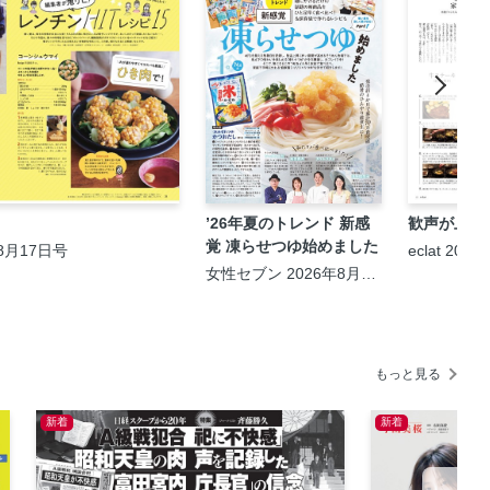
’26年夏のトレンド 新感
歓声が上が
覚 凍らせつゆ始めました
8月17日号
eclat 202
女性セブン 2026年8月13
日号
もっと見る
新着
新着