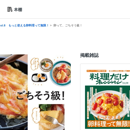
本棚
ol.8 もっと使える卵料理って無限！
卵って、ごちそう級！
掲載雑誌