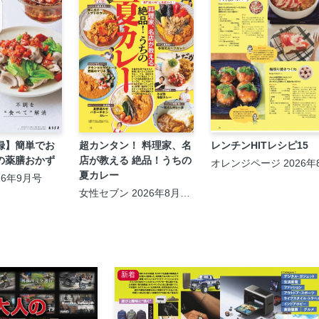
録】簡単でお
超カンタン！ 料理家、名
レンチンHITレシピ15
の薬膳おかず
店が教える 絶品！うちの
オレンジページ 2026年
夏カレー
026年9月号
女性セブン 2026年8月13
日号
新着