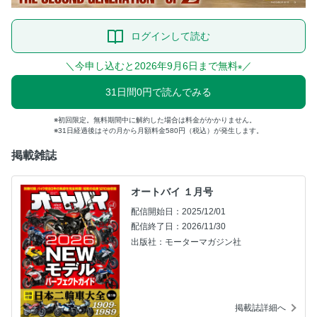
ログインして読む
＼今申し込むと2026年9月6日まで無料
／
※
31日間0円で読んでみる
初回限定。無料期間中に解約した場合は料金がかかりません。
31日経過後はその月から月額料金580円（税込）が発生します。
掲載雑誌
オートバイ １月号
配信開始日：2025/12/01
配信終了日：2026/11/30
出版社：モーターマガジン社
掲載誌詳細へ