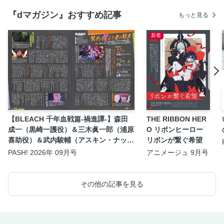
『dマガジン』おすすめ記事
もっと見る
新着
【BLEACH 千年血戦篇-禍進譚-】森田
THE RIBBON HER
成一（黒崎一護役）＆三木眞一郎（浦原
O リボンヒーロー
喜助役）＆武内駿輔（アスキン・ナック
リボンが繋ぐ希望
ルヴァール役）座談会
PASH! 2026年 09月号
アニメージュ 9月号
その他の記事を見る