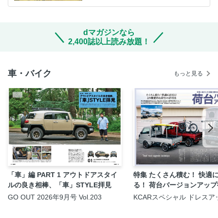
dマガジンなら
2,400誌以上読み放題！
車・バイク
もっと見る
「車」編 PART 1 アウトドアスタイ
特集 たくさん積む！ 快適
ルの良き相棒、「車」STYLE拝見
る！ 荷台バージョンアップ
GO OUT 2026年9月号 Vol.203
KCARスペシャル ドレスア
ド Vol.45 軽トラカスタム
No.3