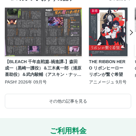
新着
【BLEACH 千年血戦篇-禍進譚-】森田
THE RIBBON HER
成一（黒崎一護役）＆三木眞一郎（浦原
O リボンヒーロー
喜助役）＆武内駿輔（アスキン・ナック
リボンが繋ぐ希望
ルヴァール役）座談会
PASH! 2026年 09月号
アニメージュ 9月号
その他の記事を見る
ご利用料金