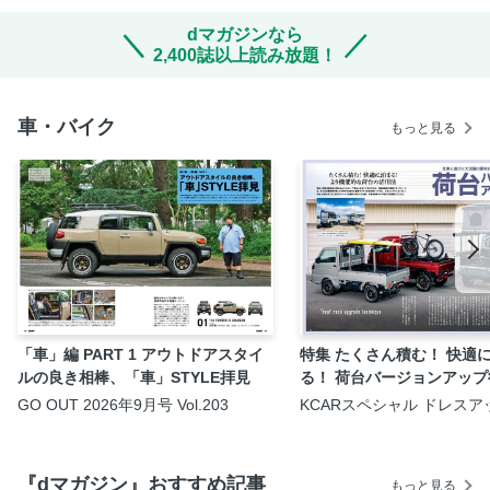
dマガジンなら
2,400誌以上読み放題！
車・バイク
もっと見る
「車」編 PART 1 アウトドアスタイ
特集 たくさん積む！ 快適
ルの良き相棒、「車」STYLE拝見
る！ 荷台バージョンアップ
GO OUT 2026年9月号 Vol.203
KCARスペシャル ドレスア
ド Vol.45 軽トラカスタム
No.3
『dマガジン』おすすめ記事
もっと見る