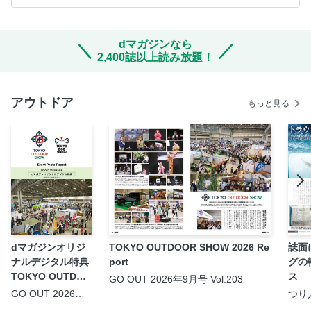
dマガジンなら
2,400誌以上読み放題！
アウトドア
もっと見る
dマガジンオリジ
TOKYO OUTDOOR SHOW 2026 Re
誌面
ナルデジタル特典
port
グの
TOKYO OUTDOO
ス 
GO OUT 2026年9月号 Vol.203
R SHOW 2026 -E
ライ
GO OUT 2026年9
つり人
月号 Vol.203
vent Photo Repo
ュ 