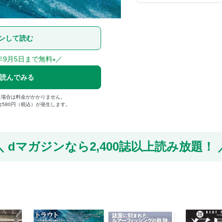
ンして読む
年9月5日まで無料
／
※
で読んでみる
た場合は料金がかかりません。
金580円（税込）が発生します。
dマガジンなら
2,400誌以上読み放題！