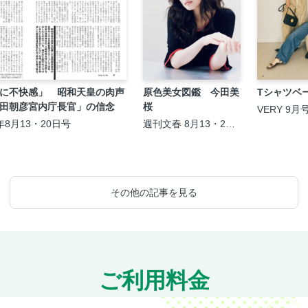
に不快感」 昭和天皇の肉声
原色美女図鑑 今田美
Tシャツベ
田朝彦宮内庁長官」の信念
桜
VERY 9月
年8月13・20日号
週刊文春 8月13・20
日夏の特大号
その他の記事を見る
ご利用料金