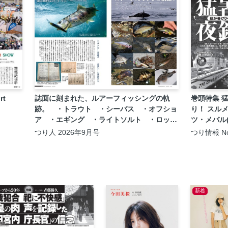
rt
誌面に刻まれた、ルアーフィッシングの軌
巻頭特集 
跡。 ・トラウト ・シーバス ・オフショ
り！ スル
ア ・エギング ・ライトソルト ・ロック
ツ・メバル
フィッシュ ・ナマズ ・アユルアー
つり人 2026年9月号
つり情報 No
2026年8月
新着