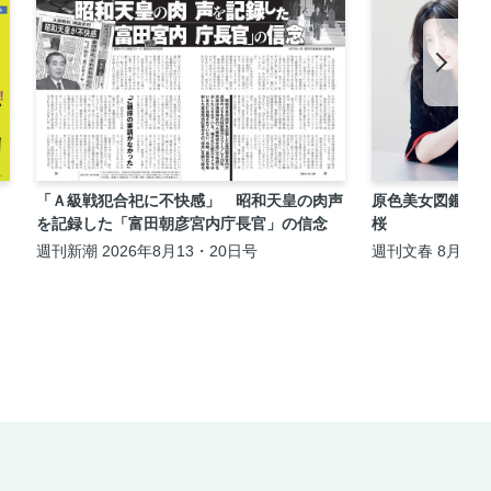
「Ａ級戦犯合祀に不快感」 昭和天皇の肉声
原色美女図鑑 
を記録した「富田朝彦宮内庁長官」の信念
桜
週刊新潮 2026年8月13・20日号
週刊文春 8月13・
日夏の特大号