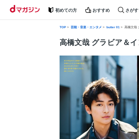
初めての方
おすすめ
さがす
TOP
芸能・音楽・エンタメ
butter 01
高橋文哉
高橋文哉 グラビア＆