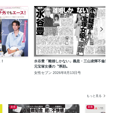
ス！
水谷豊「離婚しかない」義息・三山凌輝不倫疑惑
元宝塚女優の〝厚顔〟
女性セブン 2026年8月13日号
もっと見る
新着
新着