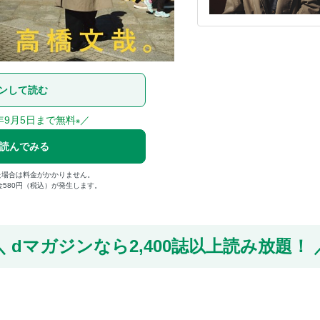
ンして読む
年9月5日まで無料
／
※
で読んでみる
た場合は料金がかかりません。
金580円（税込）が発生します。
dマガジンなら
2,400誌以上読み放題！